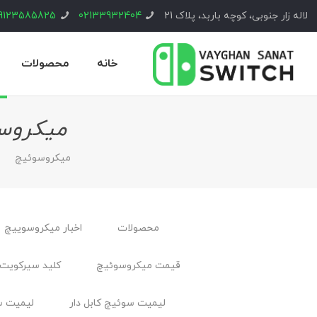
لاله زار جنوبی، کوچه باربد، پلاک 21
02133932404
9123585825
خانه
محصولات
میکروسوئ
ميكروسوئيچ
محصولات
اخبار ميكروسوييچ
قیمت میکروسوئیچ
کلید سیرکویت 
لیمیت سوئیچ کابل ‌دار
لیمیت س