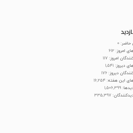
ازدید
ن حاضر:
0
های امروز:
612
نندگان امروز:
117
های دیروز:
1,541
کنندگان دیروز:
176
های این هفته:
16,254
دیدها:
1,506,399
یدکنند‌گان:
335,397