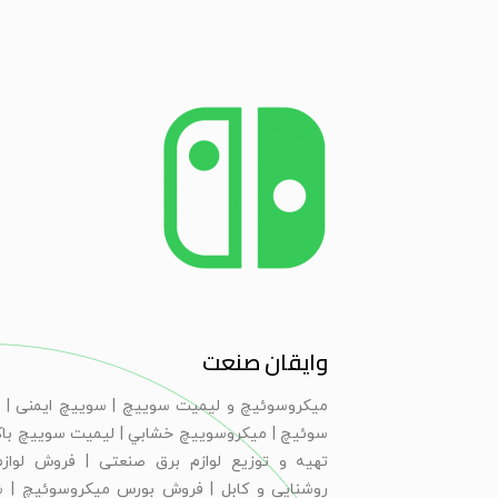
وایقان صنعت
ميكروسوئيچ و ليميت سوييچ | سویيچ ايمنی | 
سوئيچ | ميكروسوييچ خشابي | ليميت سوييچ با
تهیه و توزیع لوازم برق صنعتی | فروش لوازم
روشنایی و کابل | فروش بورس میکروسوئیچ | 