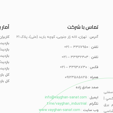
تماس با شرکت
آمار ب
آدرس
: تهران، لاله زار جنوبی، کوچه باربد (ملی)، پلاک 21
کاربرا
بازدید
تلفن
: ۳۳۱۱۷۹۵۰ – 021
بازدیدک
بازدید
تلفن
: ۳۳۹۳۲۴۰۴ – 021
بازدید
فکس
: ۳۳۹۳۸۷۳۰ – 021
بازدید
کل باز
همراه
: ۰۹۱۲۳۵۸۵۸۲۵
کل بازد
صمد صادق زاده
سفتی
ایمیل
:
info@vayghan-sanat.com
كسي |
تلگرام
:
t.me/vayghan_industrial
 برق
وب سایت
:
www.vayghan-sanat.com
شاسی