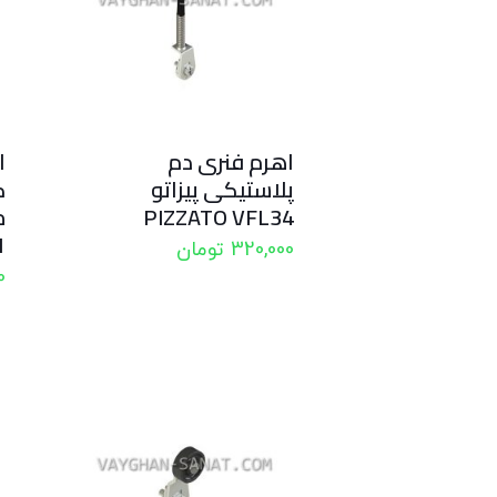
اهرم فنری دم
ا
پلاستیکی پیزاتو
PIZZATO VFL34
1
320,000
تومان
0