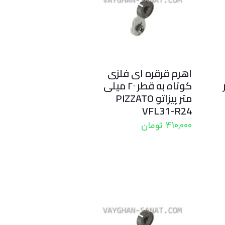
اهرم قرقره ای فلزی
ر
کوتاه به قطر ۲۰ میلی
متر پیزاتو PIZZATO
VFL31-R24
410,000
تومان