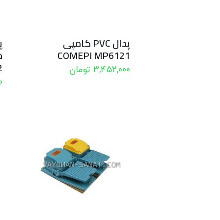
پدال PVC کامپی
پ
COMEPI MP6121
2
3,452,000
تومان
0