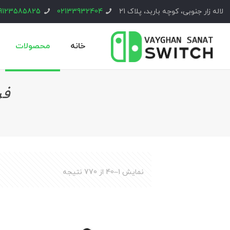
لاله زار جنوبی، کوچه باربد، پلاک 21
02133932404
9123585825
خانه
محصولات
فر
نمایش 1–40 از 770 نتیجه