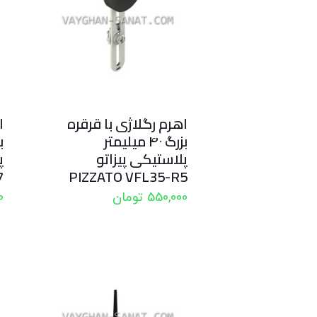
اهرم رگلاژی با قرقره
ا
بزرگ ۴۰ میلیمتر
پلاستیکی پیزاتو
پ
7
PIZZATO VFL35-R5
550,000
تومان
0