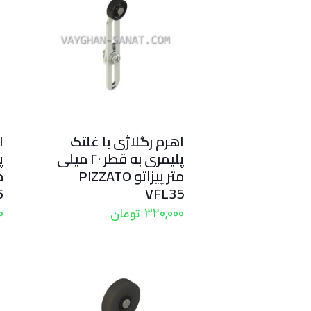
اهرم رگلاژی با غلتک
ا
پلیمری به قطر ۲۰ میلی
متر پیزاتو PIZZATO
م
6
VFL35
320,000
تومان
0