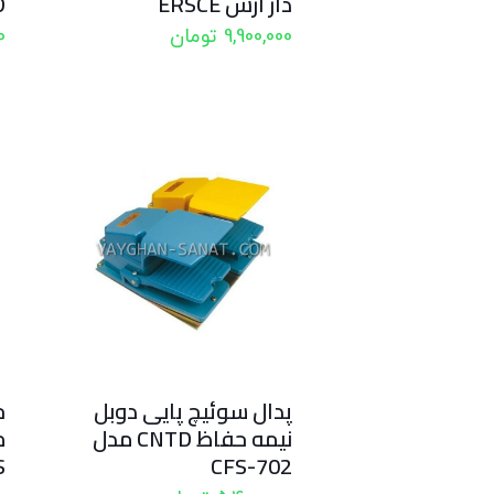
دار ارش ERSCE
TD
9,900,000
تومان
0
پدال سوئیچ پایی دوبل
ج
نیمه حفاظ CNTD مدل
م
S
CFS-702