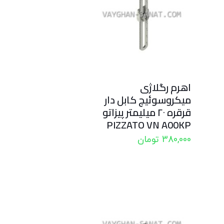
اهرم رگلاژی
میکروسوئیچ کابل دار
قرقره ۲۰ میلیمتر پیزاتو
PIZZATO VN A00KP
380,000
تومان