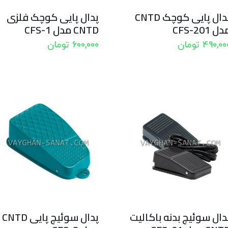
پدال پایی کوچک CNTD
پدال پایی کوچک فلزی
ل CFS-201
CNTD مدل CFS-1
490,00
تومان
600,000
تومان
دال سوئیچ بدنه باکالیت
پدال سوئیچ پایی CNTD