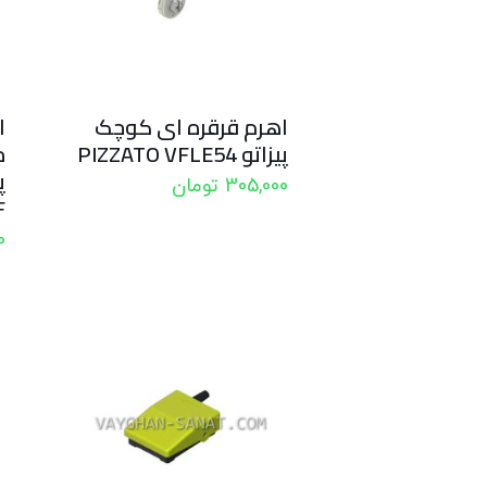
اهرم قرقره ای کوچک
ا
پیزاتو PIZZATO VFLE54
م
305,000
تومان
F
0