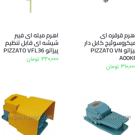
هرم قرقره ای
اهرم میله ای فیبر
یکروسوئیچ کابل دار
شیشه ای قابل تنظیم
پیزاتو PIZZATO VN
پیزاتو PIZZATO VFL36
A00K
320,000
تومان
310,00
تومان