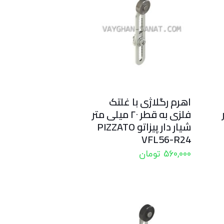
اهرم رگلاژی با غلتک
ر
فلزی به قطر ۲۰ میلی متر
شیار دار پیزاتو PIZZATO
VFL56-R24
560,000
تومان