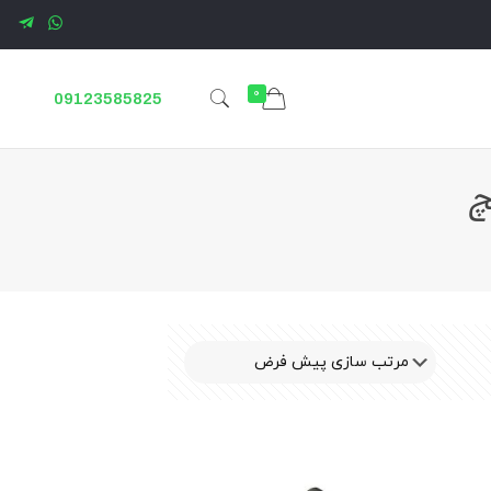
0
09123585825
چ