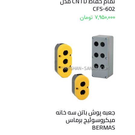
تمام حفاظ CNTD مدل
CFS-602
7,950,000
تومان
جعبه پوش باتن سه خانه
میکروسوئیچ برماس
BERMAS