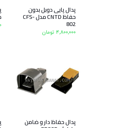
پدال پایی دوبل بدون
حفاظ CNTD مدل CFS-
مد
802
0
4,800,000
تومان
پدال حفاظ دار و ضامن
پ