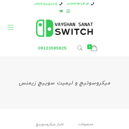
09123585825
02133932404
0
09123585825
میکروسوئیچ و لیمیت سوییچ زیمنس
محصولات
اخبار ميكروسوييچ