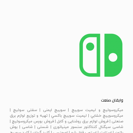
وایقان صنعت
ميكروسوئيچ و ليميت سوييچ | سویيچ ايمنی | سفتی سوئيچ |
ميكروسوييچ خشابي | ليميت سوييچ باكسي | تهیه و توزیع لوازم برق
صنعتی | فروش لوازم برق روشنایی و کابل | فروش بورس میکروسوئیچ |
شاسی سیگنال کنتاکتور سنسور مینیاتوری | شستی | شاسی | بوش
باتون | استارت | استوپ قفل شو | امرجنسی | كليد گردان | كليد سوييچ