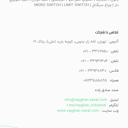
دار | چراغ سيگنال | MICRO SWITCH | LIMIT SWITCH
تماس با شرکت
آدرس
: تهران، لاله زار جنوبی، کوچه باربد (ملی)، پلاک 21
تلفن
: ۳۳۱۱۷۹۵۰ – 021
تلفن
: ۳۳۹۳۲۴۰۴ – 021
فکس
: ۳۳۹۳۸۷۳۰ – 021
همراه
: ۰۹۱۲۳۵۸۵۸۲۵
صمد صادق زاده
ایمیل
:
info@vayghan-sanat.com
تلگرام
:
t.me/vayghan_industrial
وب سایت
:
www.vayghan-sanat.com