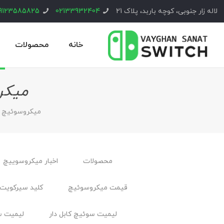
لاله زار جنوبی، کوچه باربد، پلاک 21
02133932404
9123585825
خانه
محصولات
میکر
ميكروسوئيچ
محصولات
اخبار ميكروسوييچ
قیمت میکروسوئیچ
کلید سیرکویت 
لیمیت سوئیچ کابل ‌دار
لیمیت س