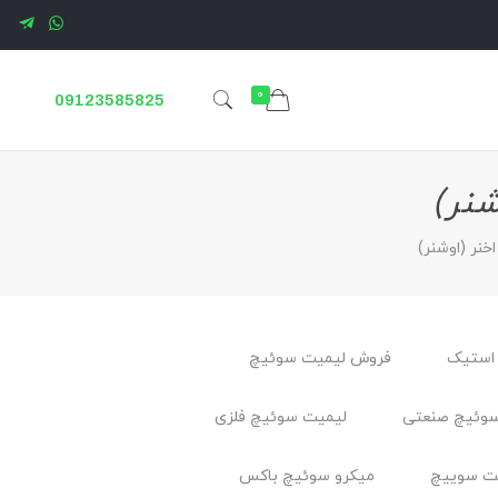
0
09123585825
نر)
نر (اوشنر)
استیک
فروش لیمیت سوئیچ
وئیچ صنعتی
لیمیت سوئیچ فلزی
ت سوييچ
میکرو سوئیچ باکس