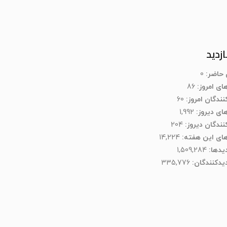
ازدید
ن حاضر:
0
های امروز:
86
نندگان امروز:
60
های دیروز:
1,992
کنندگان دیروز:
204
های این هفته:
14,224
دیدها:
1,509,284
یدکنند‌گان:
335,776