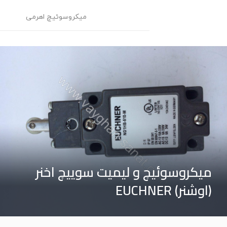
میکروسوئیچ اهرمی
م
میکروسوئیچ و لیمیت سوییچ اخنر
(اوشنر) EUCHNER