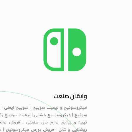
وایقان صنعت
ميكروسوئيچ و ليميت سوييچ | سویيچ ايمنی | 
سوئيچ | ميكروسوييچ خشابي | ليميت سوييچ با
تهیه و توزیع لوازم برق صنعتی | فروش لوازم
روشنایی و کابل | فروش بورس میکروسوئیچ | 