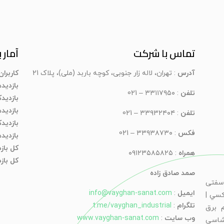
تماس با شرکت
آمار ب
آدرس
: تهران، لاله زار جنوبی، کوچه باربد (ملی)، پلاک 21
کاربرا
بازدید
تلفن
: ۳۳۱۱۷۹۵۰ – 021
بازدیدک
بازدید
تلفن
: ۳۳۹۳۲۴۰۴ – 021
بازدید
فکس
: ۳۳۹۳۸۷۳۰ – 021
بازدید
کل باز
همراه
: ۰۹۱۲۳۵۸۵۸۲۵
کل بازد
صمد صادق زاده
سفتی
ایمیل
:
info@vayghan-sanat.com
كسي |
تلگرام
:
t.me/vayghan_industrial
 برق
وب سایت
:
www.vayghan-sanat.com
شاسی