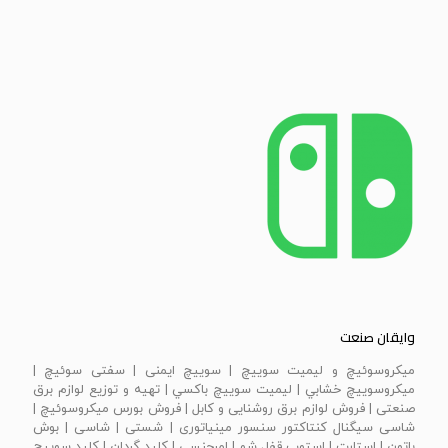
وایقان صنعت
ميكروسوئيچ و ليميت سوييچ | سویيچ ايمنی | سفتی سوئيچ |
ميكروسوييچ خشابي | ليميت سوييچ باكسي | تهیه و توزیع لوازم برق
صنعتی | فروش لوازم برق روشنایی و کابل | فروش بورس میکروسوئیچ |
شاسی سیگنال کنتاکتور سنسور مینیاتوری | شستی | شاسی | بوش
باتون | استارت | استوپ قفل شو | امرجنسی | كليد گردان | كليد سوييچ