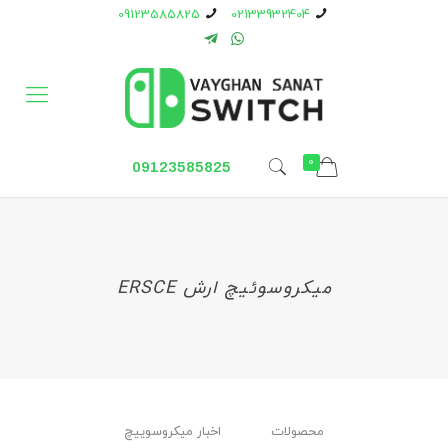
09123585825
02133932404
0
09123585825
میکروسوئیچ ارش ERSCE
محصولات
اخبار ميكروسوييچ