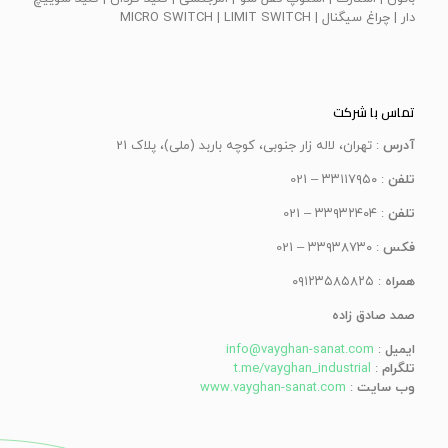
دار | چراغ سيگنال | MICRO SWITCH | LIMIT SWITCH
تماس با شرکت
آدرس
: تهران، لاله زار جنوبی، کوچه باربد (ملی)، پلاک 21
تلفن
: ۳۳۱۱۷۹۵۰ – 021
تلفن
: ۳۳۹۳۲۴۰۴ – 021
فکس
: ۳۳۹۳۸۷۳۰ – 021
همراه
: ۰۹۱۲۳۵۸۵۸۲۵
صمد صادق زاده
ایمیل
:
info@vayghan-sanat.com
تلگرام
:
t.me/vayghan_industrial
وب سایت
:
www.vayghan-sanat.com