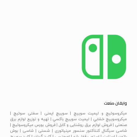
وایقان صنعت
ميكروسوئيچ و ليميت سوييچ | سویيچ ايمنی | سفتی سوئيچ |
ميكروسوييچ خشابي | ليميت سوييچ باكسي | تهیه و توزیع لوازم برق
صنعتی | فروش لوازم برق روشنایی و کابل | فروش بورس میکروسوئیچ |
شاسی سیگنال کنتاکتور سنسور مینیاتوری | شستی | شاسی | بوش
باتون | استارت | استوپ قفل شو | امرجنسی | كليد گردان | كليد سوييچ