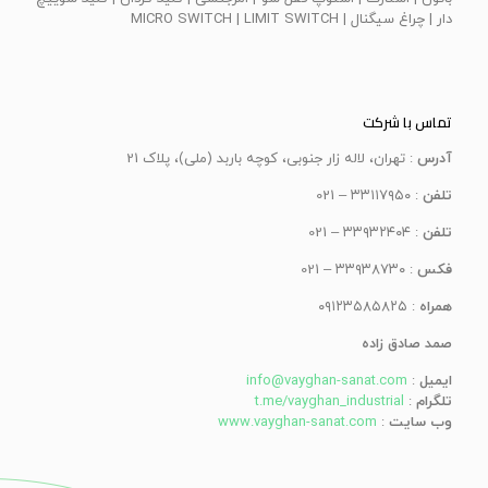
دار | چراغ سيگنال | MICRO SWITCH | LIMIT SWITCH
تماس با شرکت
آدرس
: تهران، لاله زار جنوبی، کوچه باربد (ملی)، پلاک 21
تلفن
: ۳۳۱۱۷۹۵۰ – 021
تلفن
: ۳۳۹۳۲۴۰۴ – 021
فکس
: ۳۳۹۳۸۷۳۰ – 021
همراه
: ۰۹۱۲۳۵۸۵۸۲۵
صمد صادق زاده
ایمیل
:
info@vayghan-sanat.com
تلگرام
:
t.me/vayghan_industrial
وب سایت
:
www.vayghan-sanat.com