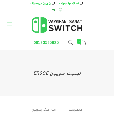
09123585825
02133932404
0
09123585825
لیمیت سوییچ ERSCE
محصولات
اخبار ميكروسوييچ