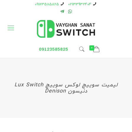
09123585825
02133932404
0
09123585825
لیمیت سوییچ لوکس سوییچ Lux Switch
دنیسون Denison