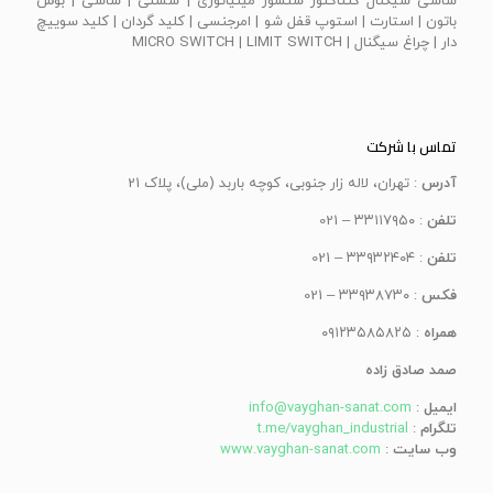
شاسی سیگنال کنتاکتور سنسور مینیاتوری | شستی | شاسی | بوش
باتون | استارت | استوپ قفل شو | امرجنسی | كليد گردان | كليد سوييچ
دار | چراغ سيگنال | MICRO SWITCH | LIMIT SWITCH
تماس با شرکت
آدرس
: تهران، لاله زار جنوبی، کوچه باربد (ملی)، پلاک 21
تلفن
: ۳۳۱۱۷۹۵۰ – 021
تلفن
: ۳۳۹۳۲۴۰۴ – 021
فکس
: ۳۳۹۳۸۷۳۰ – 021
همراه
: ۰۹۱۲۳۵۸۵۸۲۵
صمد صادق زاده
ایمیل
:
info@vayghan-sanat.com
تلگرام
:
t.me/vayghan_industrial
وب سایت
:
www.vayghan-sanat.com