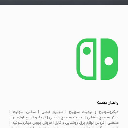
وایقان صنعت
ميكروسوئيچ و ليميت سوييچ | سویيچ ايمنی | سفتی سوئيچ |
ميكروسوييچ خشابي | ليميت سوييچ باكسي | تهیه و توزیع لوازم برق
صنعتی | فروش لوازم برق روشنایی و کابل | فروش بورس میکروسوئیچ |