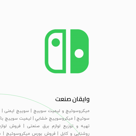
وایقان صنعت
ميكروسوئيچ و ليميت سوييچ | سویيچ ايمنی | 
سوئيچ | ميكروسوييچ خشابي | ليميت سوييچ با
تهیه و توزیع لوازم برق صنعتی | فروش لوازم
روشنایی و کابل | فروش بورس میکروسوئیچ | 