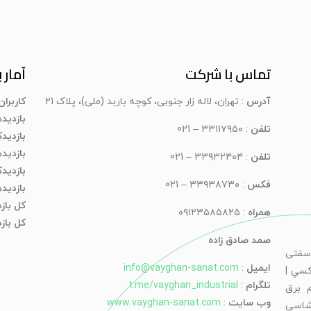
تماس با شرکت
آمار ب
آدرس
: تهران، لاله زار جنوبی، کوچه باربد (ملی)، پلاک 21
کاربرا
بازدید
تلفن
: ۳۳۱۱۷۹۵۰ – 021
بازدیدک
بازدید
تلفن
: ۳۳۹۳۲۴۰۴ – 021
بازدید
فکس
: ۳۳۹۳۸۷۳۰ – 021
بازدید
کل باز
همراه
: ۰۹۱۲۳۵۸۵۸۲۵
کل بازد
صمد صادق زاده
سفتی
ایمیل
:
info@vayghan-sanat.com
كسي |
تلگرام
:
t.me/vayghan_industrial
 برق
وب سایت
:
www.vayghan-sanat.com
شاسی