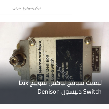
میکروسوئیچ اهرمی
م
لیمیت سوییچ لوکس سوییچ Lux
Switch دنیسون Denison