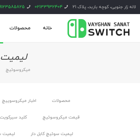
لاله زار جنوبی، کوچه باربد، پلاک 21
02133932404
9123585825
خانه
محصولات
لیمیت س
ميكروسوئيچ
محصولات
اخبار ميكروسوييچ
قیمت میکروسوئیچ
کلید سیرکویت 
لیمیت سوئیچ کابل ‌دار
لیمیت س