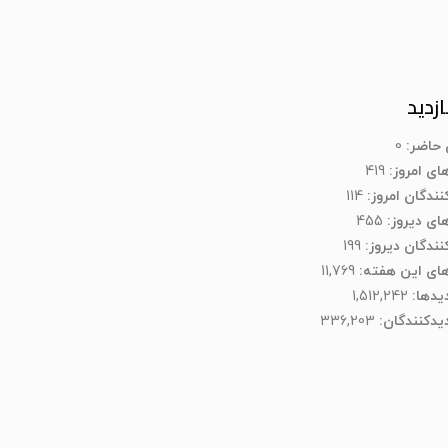
ازدید
ن حاضر:
0
های امروز:
419
نندگان امروز:
114
های دیروز:
455
کنندگان دیروز:
199
های این هفته:
11,769
دیدها:
1,512,242
یدکنند‌گان:
336,203