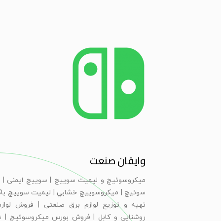
وایقان صنعت
ميكروسوئيچ و ليميت سوييچ | سویيچ ايمنی | 
سوئيچ | ميكروسوييچ خشابي | ليميت سوييچ با
تهیه و توزیع لوازم برق صنعتی | فروش لوازم
روشنایی و کابل | فروش بورس میکروسوئیچ | 