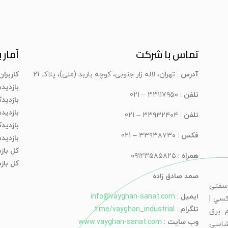
تماس با شرکت
آمار ب
آدرس
: تهران، لاله زار جنوبی، کوچه باربد (ملی)، پلاک 21
کاربرا
بازدید
تلفن
: ۳۳۱۱۷۹۵۰ – 021
بازدیدک
بازدید
تلفن
: ۳۳۹۳۲۴۰۴ – 021
بازدید
فکس
: ۳۳۹۳۸۷۳۰ – 021
بازدید
کل باز
همراه
: ۰۹۱۲۳۵۸۵۸۲۵
کل بازد
صمد صادق زاده
سفتی
ایمیل
:
info@vayghan-sanat.com
كسي |
تلگرام
:
t.me/vayghan_industrial
 برق
وب سایت
:
www.vayghan-sanat.com
شاسی