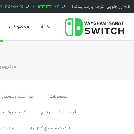
لاله زار جنوبی، کوچه باربد، پلاک 21
02133932404
9123585825
خانه
محصولات
ميكروسو
محصولات
اخبار ميكروسوييچ
قیمت میکروسوئیچ
کلید سیرکویت 
لیمیت سوئیچ کابل ‌دار
لیمیت س