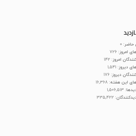
ازدید
ن حاضر:
0
های امروز:
726
نندگان امروز:
142
های دیروز:
1,541
کنندگان دیروز:
176
های این هفته:
16,368
دیدها:
1,506,513
یدکنند‌گان:
335,422