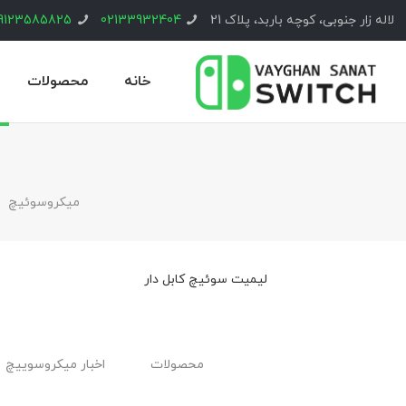
لاله زار جنوبی، کوچه باربد، پلاک 21
02133932404
9123585825
خانه
محصولات
ميكروسوئيچ
لیمیت سوئیچ کابل ‌دار
محصولات
اخبار ميكروسوييچ