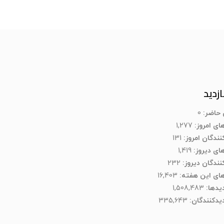
ازدید
ن حاضر:
0
های امروز:
1,277
نندگان امروز:
131
های دیروز:
1,419
کنندگان دیروز:
232
های این هفته:
16,403
دیدها:
1,508,483
یدکنند‌گان:
335,643