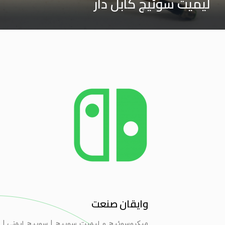
لیمیت سوئیچ کابل دار
وایقان صنعت
ميكروسوئيچ و ليميت سوييچ | سویيچ ايمنی | 