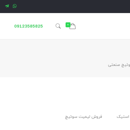
0
09123585825
ئیچ صنعتی
استیک
فروش لیمیت سوئیچ