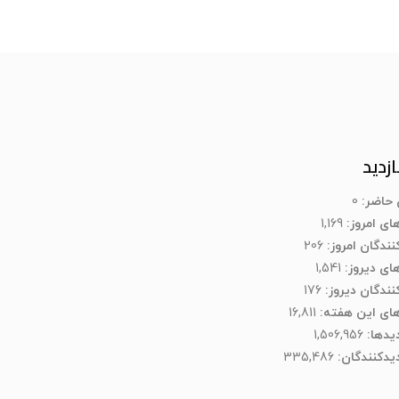
ازدید
ن حاضر:
0
های امروز:
1,169
نندگان امروز:
206
های دیروز:
1,541
کنندگان دیروز:
176
های این هفته:
16,811
دیدها:
1,506,956
یدکنند‌گان:
335,486