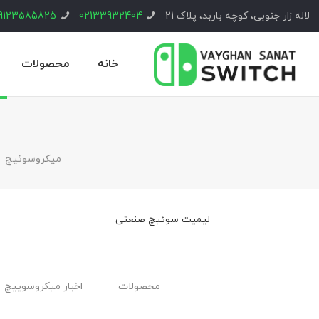
لاله زار جنوبی، کوچه باربد، پلاک 21
02133932404
9123585825
خانه
محصولات
ميكروسوئيچ
لیمیت سوئیچ صنعتی
محصولات
اخبار ميكروسوييچ