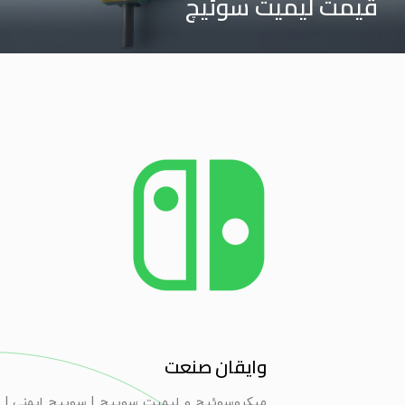
قیمت لیمیت سوئیچ
وایقان صنعت
ميكروسوئيچ و ليميت سوييچ | سویيچ ايمنی | 