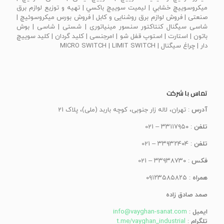
ميكروسوييچ خشابي | ليميت سوييچ باكسي | تهیه و توزیع لوازم برق
صنعتی | فروش لوازم برق روشنایی و کابل | فروش بورس میکروسوئیچ |
شاسی سیگنال کنتاکتور سنسور مینیاتوری | شستی | شاسی | بوش
باتون | استارت | استوپ قفل شو | امرجنسی | كليد گردان | كليد سوييچ
دار | چراغ سيگنال | MICRO SWITCH | LIMIT SWITCH
تماس با شرکت
آدرس
: تهران، لاله زار جنوبی، کوچه باربد (ملی)، پلاک 21
تلفن
: ۳۳۱۱۷۹۵۰ – 021
تلفن
: ۳۳۹۳۲۴۰۴ – 021
فکس
: ۳۳۹۳۸۷۳۰ – 021
همراه
: ۰۹۱۲۳۵۸۵۸۲۵
صمد صادق زاده
ایمیل
:
info@vayghan-sanat.com
تلگرام
:
t.me/vayghan_industrial