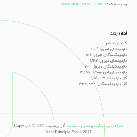
وب سایت
:
www.vayghan-sanat.com
آمار بازدید
کاربران حاضر:
0
بازدیدهای امروز:
2,019
بازدیدکنندگان امروز:
156
بازدیدهای دیروز:
1,992
بازدیدکنندگان دیروز:
204
بازدیدهای این هفته:
16,157
کل بازدیدها:
1,511,217
کل بازدیدکنند‌گان:
335,872
طراحی وب سایت
و
سئو وب سایت
آذر پرنسیب
Copyright © 2021
Azar Principle Since 2017