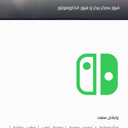
فیوز سرکر برکر و فیوز الکتروموتور
وایقان صنعت
ميكروسوئيچ و ليميت سوييچ | سویيچ ايمنی | سفتی سوئيچ |