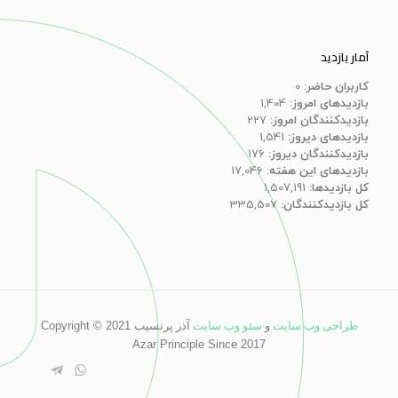
آمار بازدید
کاربران حاضر:
0
بازدیدهای امروز:
1,404
بازدیدکنندگان امروز:
227
بازدیدهای دیروز:
1,541
بازدیدکنندگان دیروز:
176
بازدیدهای این هفته:
17,046
کل بازدیدها:
1,507,191
کل بازدیدکنند‌گان:
335,507
طراحی وب سایت
و
سئو وب سایت
آذر پرنسیب
Copyright © 2021
Azar Principle Since 2017