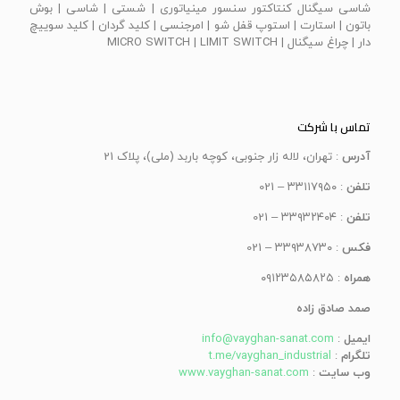
شاسی سیگنال کنتاکتور سنسور مینیاتوری | شستی | شاسی | بوش
باتون | استارت | استوپ قفل شو | امرجنسی | كليد گردان | كليد سوييچ
دار | چراغ سيگنال | MICRO SWITCH | LIMIT SWITCH
تماس با شرکت
آدرس
: تهران، لاله زار جنوبی، کوچه باربد (ملی)، پلاک 21
تلفن
: ۳۳۱۱۷۹۵۰ – 021
تلفن
: ۳۳۹۳۲۴۰۴ – 021
فکس
: ۳۳۹۳۸۷۳۰ – 021
همراه
: ۰۹۱۲۳۵۸۵۸۲۵
صمد صادق زاده
ایمیل
:
info@vayghan-sanat.com
تلگرام
:
t.me/vayghan_industrial
وب سایت
:
www.vayghan-sanat.com