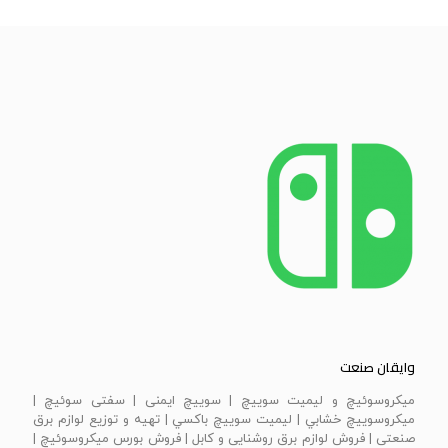
وایقان صنعت
ميكروسوئيچ و ليميت سوييچ | سویيچ ايمنی | سفتی سوئيچ |
ميكروسوييچ خشابي | ليميت سوييچ باكسي | تهیه و توزیع لوازم برق
صنعتی | فروش لوازم برق روشنایی و کابل | فروش بورس میکروسوئیچ |