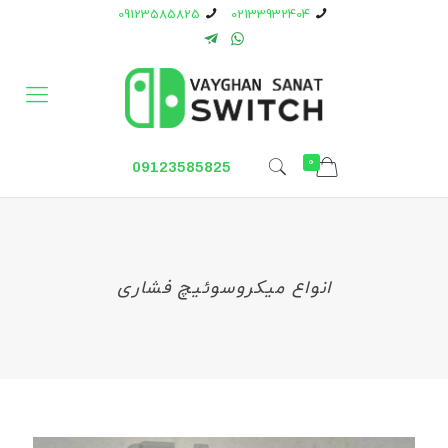
09123585825
02133932404
0
09123585825
انواع میکروسوئیچ فشاری