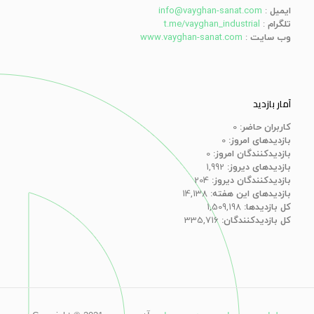
ایمیل
:
info@vayghan-sanat.com
تلگرام
:
t.me/vayghan_industrial
وب سایت
:
www.vayghan-sanat.com
آمار بازدید
کاربران حاضر:
0
بازدیدهای امروز:
0
بازدیدکنندگان امروز:
0
بازدیدهای دیروز:
1,992
بازدیدکنندگان دیروز:
204
بازدیدهای این هفته:
14,138
کل بازدیدها:
1,509,198
کل بازدیدکنند‌گان:
335,716