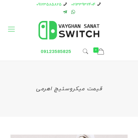
09123585825
02133932404
0
09123585825
قیمت میکروسئیچ اهرمی