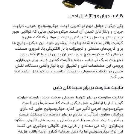
ظرفیت جریان و ولتاژ قابل تحمل
یکی دیگر از عوامل مهم در تعیین قیمت میکروسوئیچ اهرمی، ظرفیت
جریان و ولتاژ قابل تحمل آن است. میکروسوئیچ هایی که توانایی عبور
جریان بالاتر و تحمل ولتاژ بیشتری دارند، از مواد و کنتاکت های با
کیفیت بالاتر ساخته شده و قیمت بیشتری دارند. این میکروسوئیچ ها
برای کاربردهای صنعتی و تجهیزات با بار الکتریکی بالا ضروری هستند،
در حالی که میکروسوئیچ های با جریان پایین تر و ولتاژ کمتر برای
تجهیزات سبک تر مناسب بوده و قیمت کمتری دارند. برای خریداران،
بررسی این مشخصات فنی و تطبیق آن با نیاز واقعی دستگاه، نقش
مهمی در انتخاب محصولی با قیمت مناسب و عملکرد قابل اعتماد ایفا
می کند.
قابلیت مقاومت در برابر محیط های خاص
قابلیت مقاومت در برابر شرایط محیطی سخت مانند رطوبت، حرارت،
گرد و غبار یا ارتعاش، عامل دیگری است که مستقیماً روی قیمت
میکروسوئیچ اهرمی تأثیر می گذارد. میکروسوئیچ هایی که دارای
پوشش مقاوم، ضدآب یا مقاوم در برابر دماهای بالا هستند، قیمت
بیشتری دارند، اما در محیط های صنعتی و محیط های دشوار، عملکرد
پایدارتری ارائه می دهند و از خرابی های ناگهانی جلوگیری می کنند.
این نوع میکروسوئیچ ها به دلیل سرمایه گذاری اولیه بالاتر، هزینه