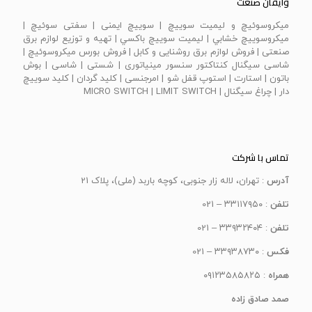
وایقان صنعت
ميكروسوئيچ و ليميت سوييچ | سویيچ ايمنی | سفتی سوئيچ |
ميكروسوييچ خشابي | ليميت سوييچ باكسي | تهیه و توزیع لوازم برق
صنعتی | فروش لوازم برق روشنایی و کابل | فروش بورس میکروسوئیچ |
شاسی سیگنال کنتاکتور سنسور مینیاتوری | شستی | شاسی | بوش
باتون | استارت | استوپ قفل شو | امرجنسی | كليد گردان | كليد سوييچ
دار | چراغ سيگنال | MICRO SWITCH | LIMIT SWITCH
تماس با شرکت
آدرس
: تهران، لاله زار جنوبی، کوچه باربد (ملی)، پلاک 21
تلفن
: ۳۳۱۱۷۹۵۰ – 021
تلفن
: ۳۳۹۳۲۴۰۴ – 021
فکس
: ۳۳۹۳۸۷۳۰ – 021
همراه
: ۰۹۱۲۳۵۸۵۸۲۵
صمد صادق زاده