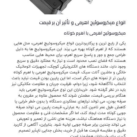
انواع میکروسوئیچ اهرمی و تأثیر آن بر قیمت
میکروسوئیچ اهرمی با اهرم کوتاه
یکی از رایج ترین و پرکاربردترین انواع میکروسوئیچ اهرمی، مدل هایی
هستند که از اهرم کوتاه بهره می برند. این میکروسوئیچ ها به دلیل
طراحی جمع و جور و پاسخ سریع اهرم، برای محیط هایی مناسب
هستند که فضای نصب محدود است و نیاز به عملکرد دقیق و سریع
وجود دارد، مانند دستگاه های الکترونیکی کوچک، تجهیزات اتوماتیک
خانگی و ماشین آلات سبک. قیمت میکروسوئیچ اهرمی با اهرم کوتاه
پایین تر از نمونه های دیگر است، اما این پایین بودن قیمت نباید باعث
انتخاب ناآگاهانه شود، زیرا دوام، ظرفیت جریان و مقاومت مکانیکی نیز
باید در نظر گرفته شود. خریداران این نوع میکروسوئیچ اهرمی باید
هنگام بررسی قیمت، مطمئن شوند که محصول علاوه بر مقرون به
صرفه بودن، می تواند نیازهای عملکردی دستگاه را بدون خطر خرابی یا
کاهش طول عمر تامین کند. به عبارتی، قیمت پایین می تواند صرفه
جویی کوتاه مدت ایجاد کند، اما اگر مشخصات فنی و مقاومت محصول
با نیاز دستگاه هماهنگ نباشد، هزینه های ناشی از تعمیر و تعویض
می تواند چندین برابر صرفه جویی اولیه شود. بنابراین، آگاهی از کاربرد
دقیق و مقایسه قیمت ها قبل از خرید، بخش جدایی ناپذیر تصمیم
گیری برای خریداران هوشمند است.