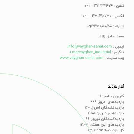
تلفن
: ۳۳۹۳۲۴۰۴ – 021
فکس
: ۳۳۹۳۸۷۳۰ – 021
همراه
: ۰۹۱۲۳۵۸۵۸۲۵
صمد صادق زاده
ایمیل
:
info@vayghan-sanat.com
تلگرام
:
t.me/vayghan_industrial
وب سایت
:
www.vayghan-sanat.com
آمار بازدید
کاربران حاضر:
1
بازدیدهای امروز:
669
بازدیدکنندگان امروز:
160
بازدیدهای دیروز:
455
بازدیدکنندگان دیروز:
199
بازدیدهای این هفته:
12,019
کل بازدیدها:
1,512,492