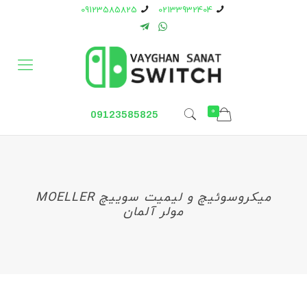
09123585825
02133932404
0
09123585825
میکروسوئیچ و لیمیت سوییچ MOELLER
مولر آلمان