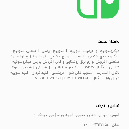
وایقان صنعت
ميكروسوئيچ و ليميت سوييچ | سویيچ ايمنی | سفتی سوئيچ |
ميكروسوييچ خشابي | ليميت سوييچ باكسي | تهیه و توزیع لوازم برق
صنعتی | فروش لوازم برق روشنایی و کابل | فروش بورس میکروسوئیچ |
شاسی سیگنال کنتاکتور سنسور مینیاتوری | شستی | شاسی | بوش
باتون | استارت | استوپ قفل شو | امرجنسی | كليد گردان | كليد سوييچ
دار | چراغ سيگنال | MICRO SWITCH | LIMIT SWITCH
تماس با شرکت
آدرس
: تهران، لاله زار جنوبی، کوچه باربد (ملی)، پلاک 21
تلفن
: ۳۳۱۱۷۹۵۰ – 021