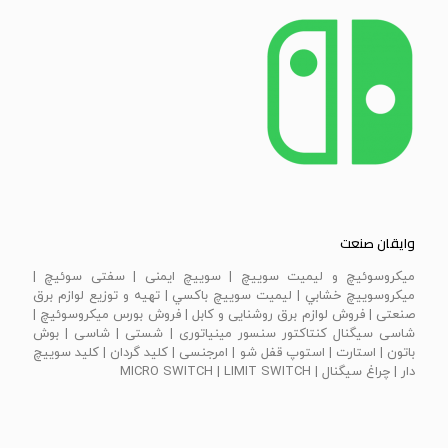
وایقان صنعت
ميكروسوئيچ و ليميت سوييچ | سویيچ ايمنی | سفتی سوئيچ |
ميكروسوييچ خشابي | ليميت سوييچ باكسي | تهیه و توزیع لوازم برق
صنعتی | فروش لوازم برق روشنایی و کابل | فروش بورس میکروسوئیچ |
شاسی سیگنال کنتاکتور سنسور مینیاتوری | شستی | شاسی | بوش
باتون | استارت | استوپ قفل شو | امرجنسی | كليد گردان | كليد سوييچ
دار | چراغ سيگنال | MICRO SWITCH | LIMIT SWITCH