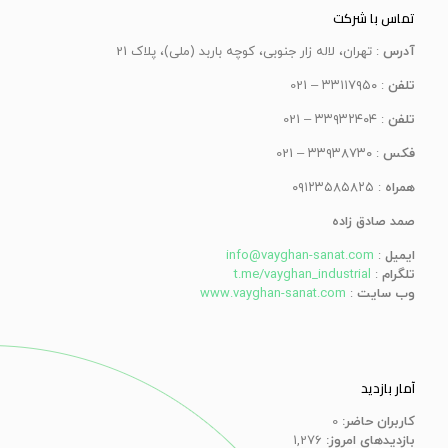
تماس با شرکت
آدرس
: تهران، لاله زار جنوبی، کوچه باربد (ملی)، پلاک 21
تلفن
: ۳۳۱۱۷۹۵۰ – 021
تلفن
: ۳۳۹۳۲۴۰۴ – 021
فکس
: ۳۳۹۳۸۷۳۰ – 021
همراه
: ۰۹۱۲۳۵۸۵۸۲۵
صمد صادق زاده
ایمیل
:
info@vayghan-sanat.com
تلگرام
:
t.me/vayghan_industrial
وب سایت
:
www.vayghan-sanat.com
آمار بازدید
کاربران حاضر:
0
بازدیدهای امروز:
1,276