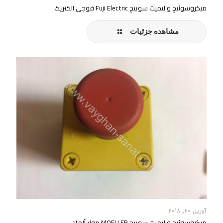
میکروسوئیچ و لیمیت سوییچ Fuji Electric فوجی الکتریک
مشاهده جزئیات
آوریل 20, 2018
میکروسوئیچ و لیمیت سوییچ MOELLER مولر آلمان