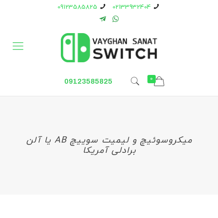
09123585825
02133932404
0
09123585825
میکروسوئیچ و لیمیت سوییچ AB یا آلن
برادلی آمریکا