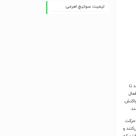
لیمیت سوئیچ اهرمی
 تا
عال
واکنش
د.
 حرکت
کنند و