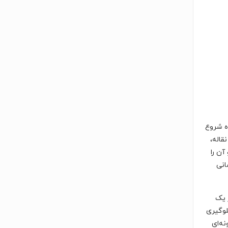
ه شروع
قاله،
آن را
انی
ر یک
لوگیری
نه‌ای