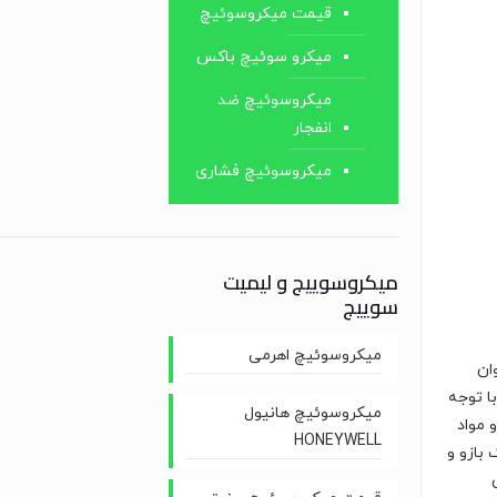
قیمت میکروسوئیچ
میکرو سوئیچ باکس
میکروسوئیچ ضد
انفجار
میکروسوئیچ فشاری
میکروسوییچ و لیمیت
سوییچ
میکروسوئیچ اهرمی
ان
با توجه
میکروسوئیچ هانیول
 مواد
HONEYWELL
بازو و