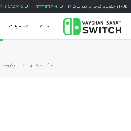
لاله زار جنوبی، کوچه باربد، پلاک 21
02133932404
9123585825
خانه
محصولات
ميكروسوئيچ
میکروسوی