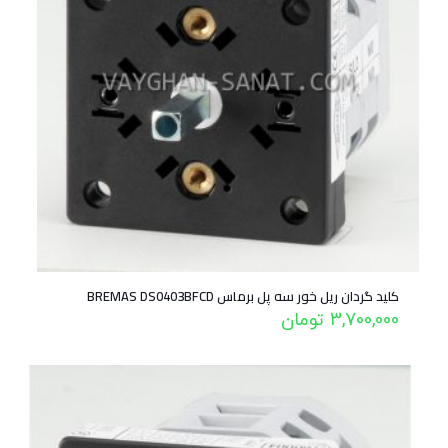
کلید گردان ریل خور سه پل برماس BREMAS DS0403BFCD
3,700,000
تومان