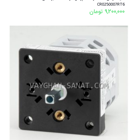
CR0250007RT6
9,200,000
تومان