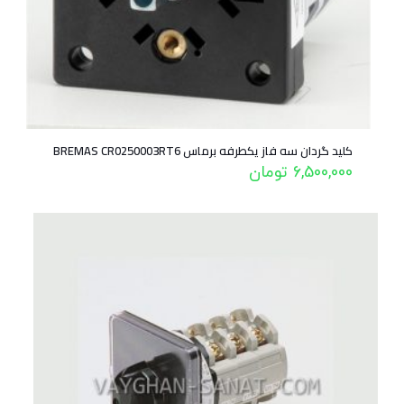
کلید گردان سه فاز یکطرفه برماس BREMAS CR0250003RT6
6,500,000
تومان