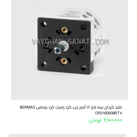
کلید گردان سه فاز ۱۶ آمپر چپ گرد راست گرد برماس BERMAS
CR0160008RT4
6,100,000
تومان