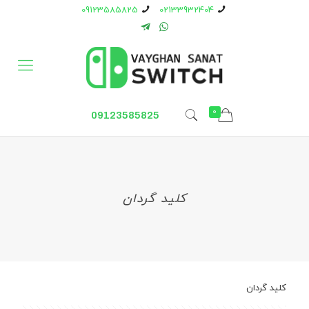
09123585825
02133932404
0
09123585825
کلید گردان
کلید گردان