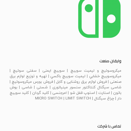
وایقان صنعت
ميكروسوئيچ و ليميت سوييچ | سویيچ ايمنی | سفتی سوئيچ |
ميكروسوييچ خشابي | ليميت سوييچ باكسي | تهیه و توزیع لوازم برق
صنعتی | فروش لوازم برق روشنایی و کابل | فروش بورس میکروسوئیچ |
شاسی سیگنال کنتاکتور سنسور مینیاتوری | شستی | شاسی | بوش
باتون | استارت | استوپ قفل شو | امرجنسی | كليد گردان | كليد سوييچ
دار | چراغ سيگنال | MICRO SWITCH | LIMIT SWITCH
تماس با شرکت