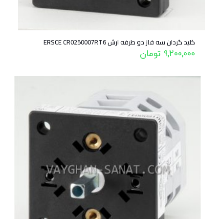
کلید گردان سه فاز دو طرفه ارش ERSCE CR0250007RT6
9,200,000
تومان