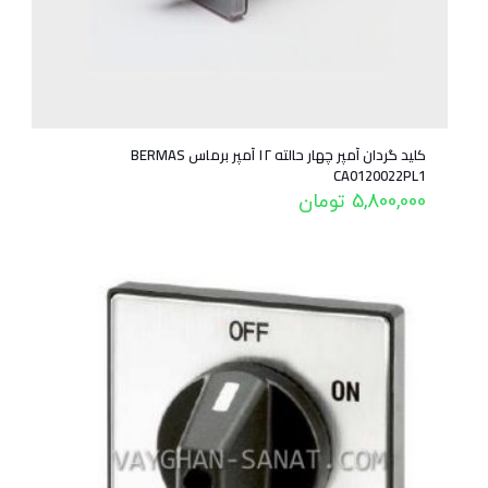
کلید گردان آمپر چهار حالته ۱۲ آمپر برماس BERMAS
CA0120022PL1
5,800,000
تومان