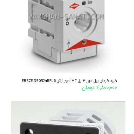
کلید گردان ریل خور ۴ پل ۳۲ آمپر ارش ERSCE DS0324RRL6
4,800,000
تومان