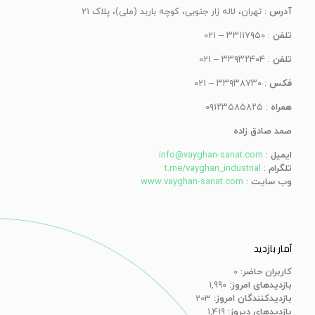
آدرس
: تهران، لاله زار جنوبی، کوچه باربد (ملی)، پلاک 21
تلفن
: ۳۳۱۱۷۹۵۰ – 021
تلفن
: ۳۳۹۳۲۴۰۴ – 021
فکس
: ۳۳۹۳۸۷۳۰ – 021
همراه
: ۰۹۱۲۳۵۸۵۸۲۵
صمد صادق زاده
ایمیل
:
info@vayghan-sanat.com
تلگرام
:
t.me/vayghan_industrial
وب سایت
:
www.vayghan-sanat.com
آمار بازدید
کاربران حاضر:
0
بازدیدهای امروز:
1,990
بازدیدکنندگان امروز:
203
بازدیدهای دیروز:
1,419