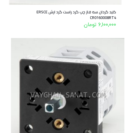
کلید گردان سه فاز چپ گرد راست گرد ارش ERSCE
CR0160008RT4
6,100,000
تومان