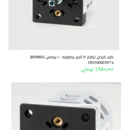
کلید گردان تکفاز ۱۶ آمپر یکطرفه ۰-۱ برماس BERMAS
CR0160001RT4
1,950,000
تومان