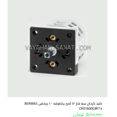
کلید گردان سه فاز ۱۶ آمپر یکطرفه ۰-۱ برماس BERMAS
CR0160003RT4
5,100,000
تومان