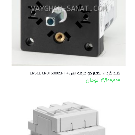
کلید گردان تکفاز دو طرفه ارش ERSCE CR0160005RT4
3,900,000
تومان