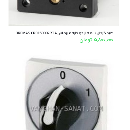
کلید گردان سه فاز دو طرفه برماس BREMAS CR0160007RT4
5,800,000
تومان