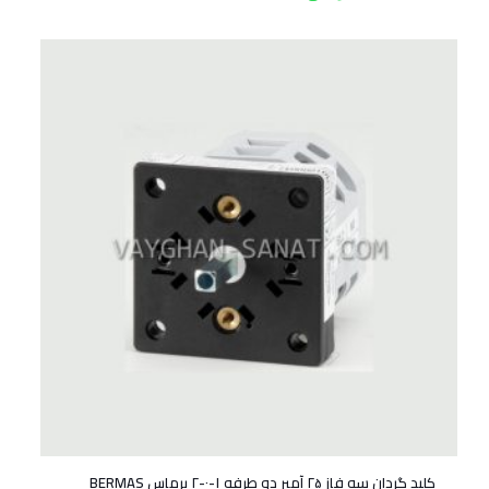
کلید گردان سه فاز ۲۵ آمپر دو طرفه ۱-۰-۲ برماس BERMAS