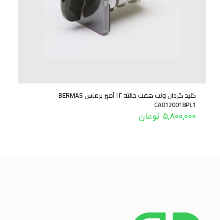
کلید گردان ولت هفت حالته ۱۲ آمپر برماس BERMAS
CA0120018PL1
5,800,000
تومان