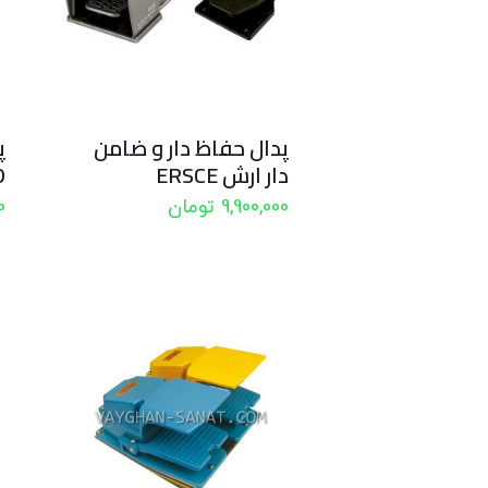
پدال حفاظ دار و ضامن
پ
دار ارش ERSCE
TD
9,900,000
تومان
0