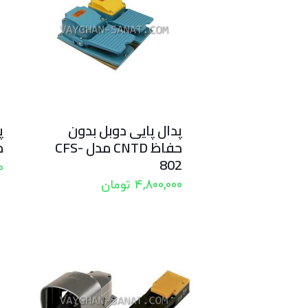
پدال پایی دوبل بدون
حفاظ CNTD مدل CFS-
مد
802
0
4,800,000
تومان