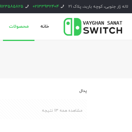
لاله زار جنوبی، کوچه باربد، پلاک 21
02133932404
9123585825
خانه
محصولات
پدال
مشاهده همه 13 نتیجه