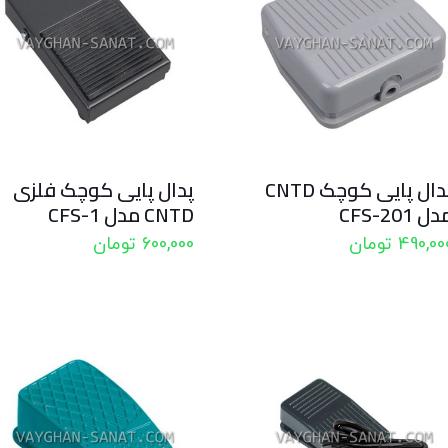
پدال پایی کوچک CNTD
پدال پایی کوچک فلزی
ل CFS-201
CNTD مدل CFS-1
490,00
تومان
600,000
تومان