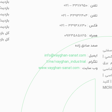
بازدید
تلفن
: ۳۳۱۱۷۹۵۰ – 021
بازدیدک
بازدید
تلفن
: ۳۳۹۳۲۴۰۴ – 021
بازدید
فکس
: ۳۳۹۳۸۷۳۰ – 021
بازدید
کل باز
همراه
: ۰۹۱۲۳۵۸۵۸۲۵
کل بازد
صمد صادق زاده
سفتی
ایمیل
:
info@vayghan-sanat.com
كسي |
تلگرام
:
t.me/vayghan_industrial
 برق
وب سایت
:
www.vayghan-sanat.com
شاسی
اسی |
 كليد
 كليد سوييچ دار | چراغ سيگنال | MICRO