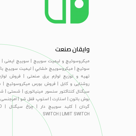
وایقان صنعت
ميكروسوئيچ و ليميت سوييچ | سویيچ ايمنی | 
سوئيچ | ميكروسوييچ خشابي | ليميت سوييچ با
تهیه و توزیع لوازم برق صنعتی | فروش لوازم
روشنایی و کابل | فروش بورس میکروسوئیچ | 
سیگنال کنتاکتور سنسور مینیاتوری | شستی | ش
بوش باتون | استارت | استوپ قفل شو | امرجنسی |
گردان |
SWITCH | LIMIT SWITCH