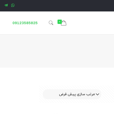
0
09123585825