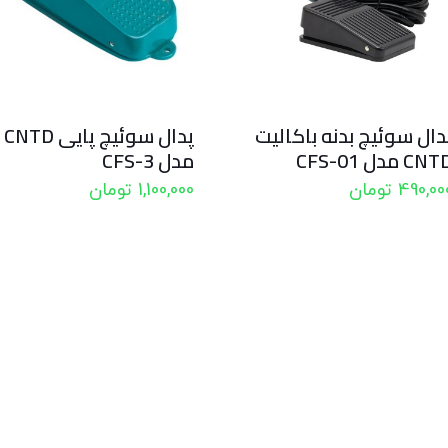
دال سوئیچ بدنه باکالیت
پدال سوئیچ پایی CNTD
CN مدل CFS-01
مدل CFS-3
490,00
تومان
1,100,000
تومان