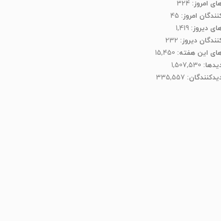
های امروز:
324
نندگان امروز:
45
های دیروز:
1,419
کنندگان دیروز:
232
های این هفته:
15,450
دیدها:
1,507,530
یدکنند‌گان:
335,557