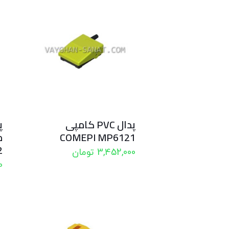
پدال PVC کامپی
پ
COMEPI MP6121
2
3,452,000
تومان
0