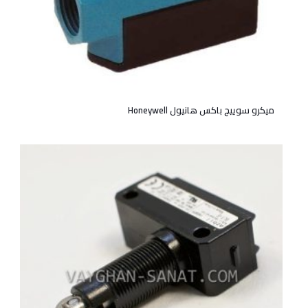
میکرو سوییچ باکس هانیول Honeywell