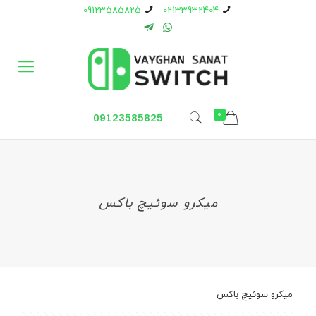
09123585825
02133932404
0
09123585825
میکرو سوئیچ باکس
میکرو سوئیچ باکس