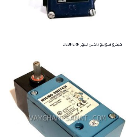
میکرو سوییچ باکس لیبهر LIEBHERR