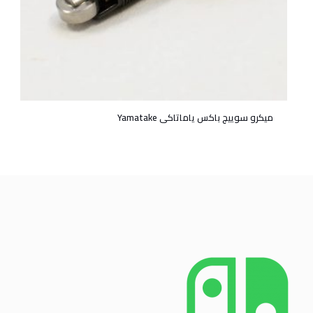
میکرو سوییچ باکس یاماتاکی Yamatake