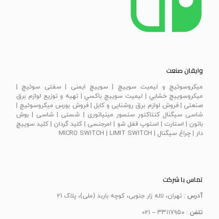
وایقان صنعت
ميكروسوئيچ و ليميت سوييچ | سویيچ ايمنی | سفتی سوئيچ |
ميكروسوييچ خشابي | ليميت سوييچ باكسي | تهیه و توزیع لوازم برق
صنعتی | فروش لوازم برق روشنایی و کابل | فروش بورس میکروسوئیچ |
شاسی سیگنال کنتاکتور سنسور مینیاتوری | شستی | شاسی | بوش
باتون | استارت | استوپ قفل شو | امرجنسی | كليد گردان | كليد سوييچ
دار | چراغ سيگنال | MICRO SWITCH | LIMIT SWITCH
تماس با شرکت
آدرس
: تهران، لاله زار جنوبی، کوچه باربد (ملی)، پلاک 21
تلفن
: ۳۳۱۱۷۹۵۰ – 021