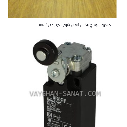
میکرو سوییچ باکس آلمان شرقی دی دی آر DDR