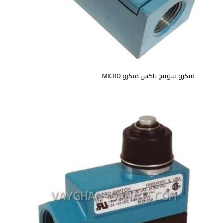
میکرو سوییچ باکس میکرو MICRO