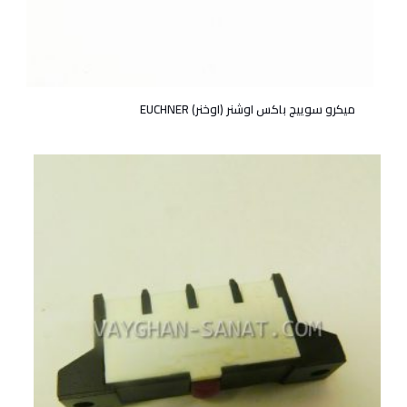
میکرو سوییچ باکس اوشنر (اوخنر) EUCHNER