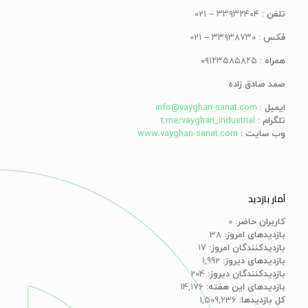
تلفن
: ۳۳۹۳۲۴۰۴ – 021
فکس
: ۳۳۹۳۸۷۳۰ – 021
همراه
: ۰۹۱۲۳۵۸۵۸۲۵
صمد صادق زاده
ایمیل
:
info@vayghan-sanat.com
تلگرام
:
t.me/vayghan_industrial
وب سایت
:
www.vayghan-sanat.com
آمار بازدید
کاربران حاضر:
0
بازدیدهای امروز:
38
بازدیدکنندگان امروز:
17
بازدیدهای دیروز:
1,992
بازدیدکنندگان دیروز:
204
بازدیدهای این هفته:
14,176
کل بازدیدها:
1,509,236