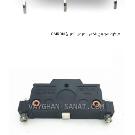
میکرو سوییچ باکس امرون (امرن) OMRON