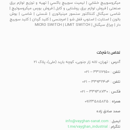
ميكروسوييچ خشابي | ليميت سوييچ باكسي | تهیه و توزیع لوازم برق
صنعتی | فروش لوازم برق روشنایی و کابل | فروش بورس میکروسوئیچ |
شاسی سیگنال کنتاکتور سنسور مینیاتوری | شستی | شاسی | بوش
باتون | استارت | استوپ قفل شو | امرجنسی | كليد گردان | كليد سوييچ
دار | چراغ سيگنال | MICRO SWITCH | LIMIT SWITCH
تماس با شرکت
آدرس
: تهران، لاله زار جنوبی، کوچه باربد (ملی)، پلاک 21
تلفن
: ۳۳۱۱۷۹۵۰ – 021
تلفن
: ۳۳۹۳۲۴۰۴ – 021
فکس
: ۳۳۹۳۸۷۳۰ – 021
همراه
: ۰۹۱۲۳۵۸۵۸۲۵
صمد صادق زاده
ایمیل
:
info@vayghan-sanat.com
تلگرام
:
t.me/vayghan_industrial