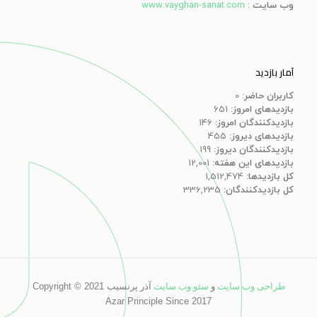
وب سایت
:
www.vayghan-sanat.com
آمار بازدید
کاربران حاضر:
0
بازدیدهای امروز:
651
بازدیدکنندگان امروز:
146
بازدیدهای دیروز:
455
بازدیدکنندگان دیروز:
199
بازدیدهای این هفته:
12,001
کل بازدیدها:
1,512,474
کل بازدیدکنند‌گان:
336,235
طراحی وب سایت
و
سئو وب سایت
آذر پرنسیب
Copyright © 2021
Azar Principle Since 2017