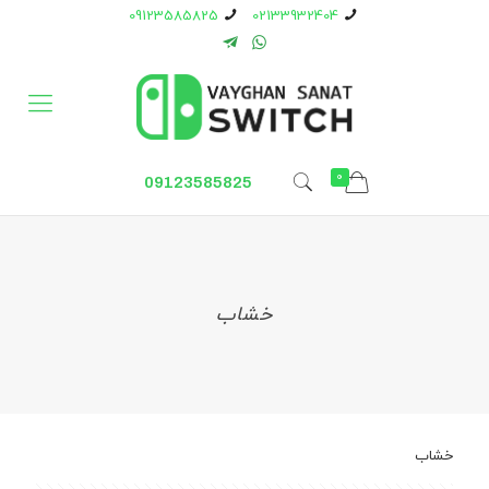
09123585825
02133932404
0
09123585825
خشاب
خشاب