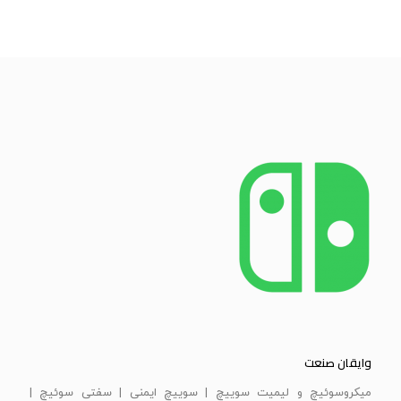
وایقان صنعت
ميكروسوئيچ و ليميت سوييچ | سویيچ ايمنی | سفتی سوئيچ |