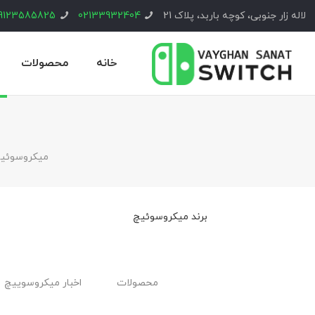
لاله زار جنوبی، کوچه باربد، پلاک 21
02133932404
9123585825
خانه
محصولات
ميكروسوئي
برند میکروسوئیچ
محصولات
اخبار ميكروسوييچ