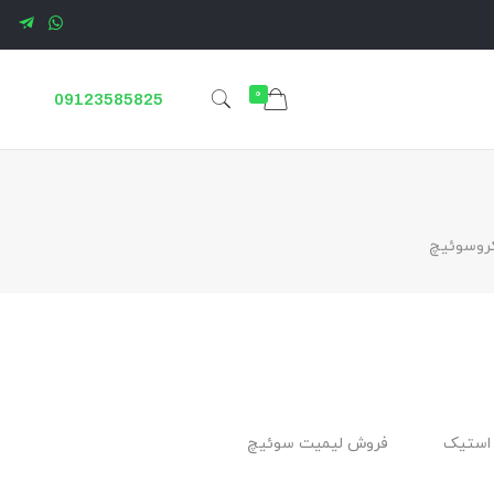
0
09123585825
کروسوئیچ
استیک
فروش لیمیت سوئیچ