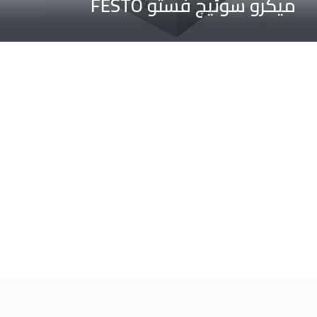
میکرو سوئیچ فستو FESTO