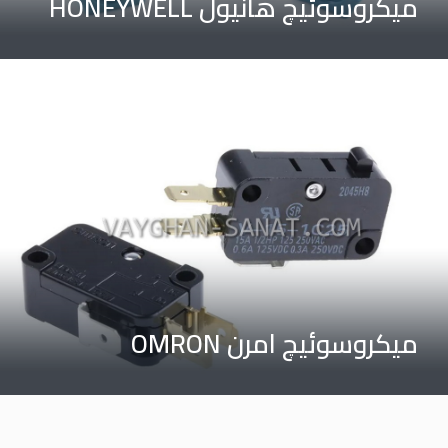
میکروسوئیچ هانیول HONEYWELL
میکروسوئیچ امرن OMRON