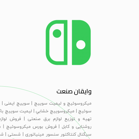
وایقان صنعت
ميكروسوئيچ و ليميت سوييچ | سویيچ ايمنی | 
سوئيچ | ميكروسوييچ خشابي | ليميت سوييچ با
تهیه و توزیع لوازم برق صنعتی | فروش لوازم
روشنایی و کابل | فروش بورس میکروسوئیچ | 
سیگنال کنتاکتور سنسور مینیاتوری | شستی | ش