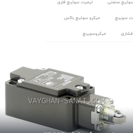
وئیچ صنعتی
لیمیت سوئیچ فلزی
ت سوييچ
میکرو سوئیچ باکس
فشاری
میکروسوییچ