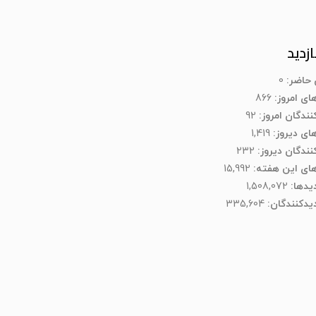
ازدید
ن حاضر:
0
های امروز:
866
نندگان امروز:
92
های دیروز:
1,419
کنندگان دیروز:
232
های این هفته:
15,992
دیدها:
1,508,072
یدکنند‌گان:
335,604