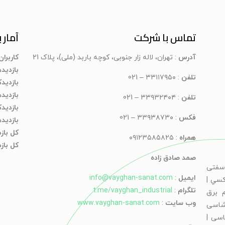
تماس با شرکت
آمار ب
آدرس
: تهران، لاله زار جنوبی، کوچه باربد (ملی)، پلاک 21
کاربرا
بازدید
تلفن
: ۳۳۱۱۷۹۵۰ – 021
بازدیدک
بازدید
تلفن
: ۳۳۹۳۲۴۰۴ – 021
بازدید
فکس
: ۳۳۹۳۸۷۳۰ – 021
بازدید
کل باز
همراه
: ۰۹۱۲۳۵۸۵۸۲۵
کل بازد
صمد صادق زاده
سفتی
ایمیل
:
info@vayghan-sanat.com
كسي |
تلگرام
:
t.me/vayghan_industrial
 برق
وب سایت
:
www.vayghan-sanat.com
شاسی
اسی |