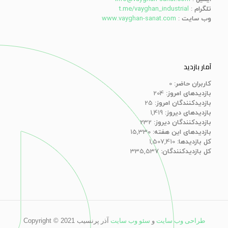
تلگرام
:
t.me/vayghan_industrial
وب سایت
:
www.vayghan-sanat.com
آمار بازدید
کاربران حاضر:
0
بازدیدهای امروز:
204
بازدیدکنندگان امروز:
25
بازدیدهای دیروز:
1,419
بازدیدکنندگان دیروز:
232
بازدیدهای این هفته:
15,330
کل بازدیدها:
1,507,410
کل بازدیدکنند‌گان:
335,537
طراحی وب سایت
و
سئو وب سایت
آذر پرنسیب
Copyright © 2021