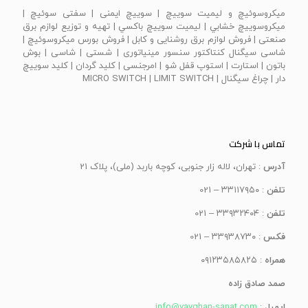
ميكروسوئيچ و ليميت سوييچ | سویيچ ايمنی | سفتی سوئيچ |
ميكروسوييچ خشابي | ليميت سوييچ باكسي | تهیه و توزیع لوازم برق
صنعتی | فروش لوازم برق روشنایی و کابل | فروش بورس میکروسوئیچ |
شاسی سیگنال کنتاکتور سنسور مینیاتوری | شستی | شاسی | بوش
باتون | استارت | استوپ قفل شو | امرجنسی | كليد گردان | كليد سوييچ
دار | چراغ سيگنال | MICRO SWITCH | LIMIT SWITCH
تماس با شرکت
آدرس
: تهران، لاله زار جنوبی، کوچه باربد (ملی)، پلاک 21
تلفن
: ۳۳۱۱۷۹۵۰ – 021
تلفن
: ۳۳۹۳۲۴۰۴ – 021
فکس
: ۳۳۹۳۸۷۳۰ – 021
همراه
: ۰۹۱۲۳۵۸۵۸۲۵
صمد صادق زاده
ایمیل
:
info@vayghan-sanat.com