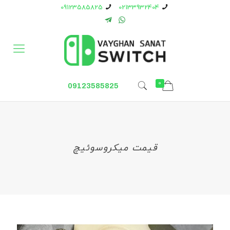
09123585825
02133932404
0
09123585825
قیمت میکروسوئیچ