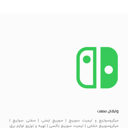
وایقان صنعت
ميكروسوئيچ و ليميت سوييچ | سویيچ ايمنی | سفتی سوئيچ |
ميكروسوييچ خشابي | ليميت سوييچ باكسي | تهیه و توزیع لوازم برق