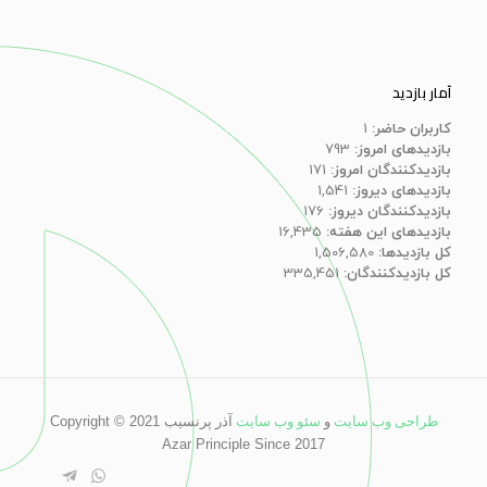
آمار بازدید
کاربران حاضر:
1
بازدیدهای امروز:
793
بازدیدکنندگان امروز:
171
بازدیدهای دیروز:
1,541
بازدیدکنندگان دیروز:
176
بازدیدهای این هفته:
16,435
کل بازدیدها:
1,506,580
کل بازدیدکنند‌گان:
335,451
طراحی وب سایت
و
سئو وب سایت
آذر پرنسیب
Copyright © 2021
Azar Principle Since 2017