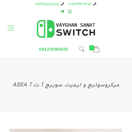
09123585825
02133932404
0
09123585825
میکروسوئیچ و لیمیت سوییچ آ ث آ ASEA