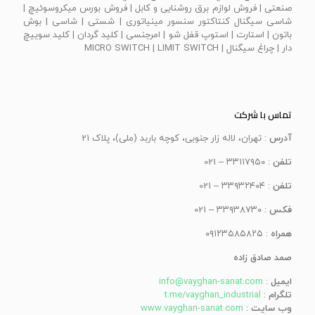
صنعتی | فروش لوازم برق روشنایی و کابل | فروش بورس میکروسوئیچ |
شاسی سیگنال کنتاکتور سنسور مینیاتوری | شستی | شاسی | بوش
باتون | استارت | استوپ قفل شو | امرجنسی | كليد گردان | كليد سوييچ
دار | چراغ سيگنال | MICRO SWITCH | LIMIT SWITCH
تماس با شرکت
آدرس
: تهران، لاله زار جنوبی، کوچه باربد (ملی)، پلاک 21
تلفن
: ۳۳۱۱۷۹۵۰ – 021
تلفن
: ۳۳۹۳۲۴۰۴ – 021
فکس
: ۳۳۹۳۸۷۳۰ – 021
همراه
: ۰۹۱۲۳۵۸۵۸۲۵
صمد صادق زاده
ایمیل
:
info@vayghan-sanat.com
تلگرام
:
t.me/vayghan_industrial
وب سایت
:
www.vayghan-sanat.com